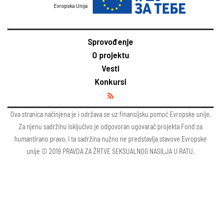
Evropska Unija
Sprovođenje
O projektu
Vesti
Konkursi
Ova stranica načinjena je i održava se uz finansijsku pomoć Evropske unije.
Za njenu sadržinu isključivo je odgovoran ugovarač projekta Fond za
humantirano pravo, i ta sadržina nužno ne predstavlja stavove Evropske
unije © 2019 PRAVDA ZA ŽRTVE SEKSUALNOG NASILJA U RATU.